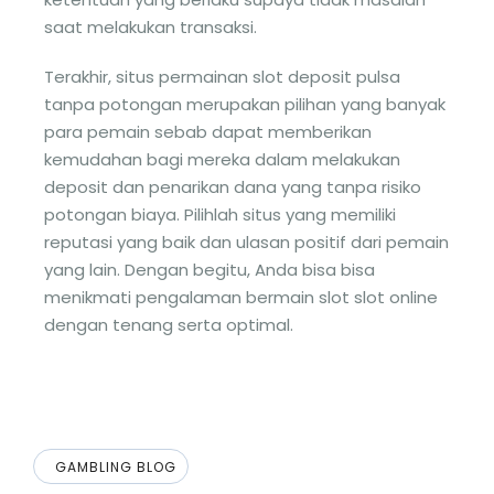
saat melakukan transaksi.
Terakhir, situs permainan slot deposit pulsa
tanpa potongan merupakan pilihan yang banyak
para pemain sebab dapat memberikan
kemudahan bagi mereka dalam melakukan
deposit dan penarikan dana yang tanpa risiko
potongan biaya. Pilihlah situs yang memiliki
reputasi yang baik dan ulasan positif dari pemain
yang lain. Dengan begitu, Anda bisa bisa
menikmati pengalaman bermain slot slot online
dengan tenang serta optimal.
GAMBLING BLOG