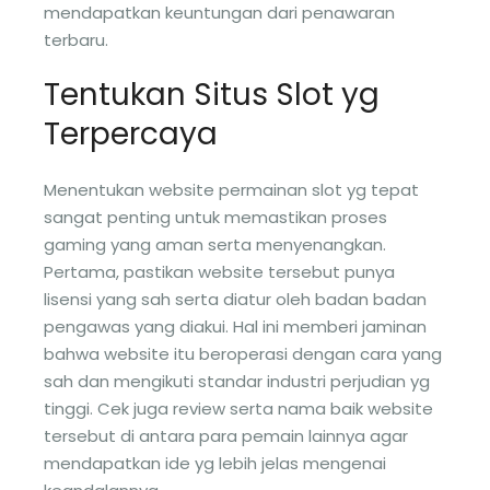
mendapatkan keuntungan dari penawaran
terbaru.
Tentukan Situs Slot yg
Terpercaya
Menentukan website permainan slot yg tepat
sangat penting untuk memastikan proses
gaming yang aman serta menyenangkan.
Pertama, pastikan website tersebut punya
lisensi yang sah serta diatur oleh badan badan
pengawas yang diakui. Hal ini memberi jaminan
bahwa website itu beroperasi dengan cara yang
sah dan mengikuti standar industri perjudian yg
tinggi. Cek juga review serta nama baik website
tersebut di antara para pemain lainnya agar
mendapatkan ide yg lebih jelas mengenai