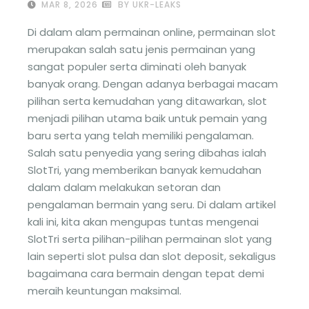
MAR 8, 2026
BY UKR-LEAKS
Di dalam alam permainan online, permainan slot
merupakan salah satu jenis permainan yang
sangat populer serta diminati oleh banyak
banyak orang. Dengan adanya berbagai macam
pilihan serta kemudahan yang ditawarkan, slot
menjadi pilihan utama baik untuk pemain yang
baru serta yang telah memiliki pengalaman.
Salah satu penyedia yang sering dibahas ialah
SlotTri, yang memberikan banyak kemudahan
dalam dalam melakukan setoran dan
pengalaman bermain yang seru. Di dalam artikel
kali ini, kita akan mengupas tuntas mengenai
SlotTri serta pilihan-pilihan permainan slot yang
lain seperti slot pulsa dan slot deposit, sekaligus
bagaimana cara bermain dengan tepat demi
meraih keuntungan maksimal.