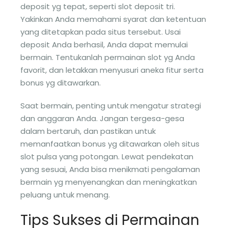
deposit yg tepat, seperti slot deposit tri.
Yakinkan Anda memahami syarat dan ketentuan
yang ditetapkan pada situs tersebut. Usai
deposit Anda berhasil, Anda dapat memulai
bermain. Tentukanlah permainan slot yg Anda
favorit, dan letakkan menyusuri aneka fitur serta
bonus yg ditawarkan.
Saat bermain, penting untuk mengatur strategi
dan anggaran Anda. Jangan tergesa-gesa
dalam bertaruh, dan pastikan untuk
memanfaatkan bonus yg ditawarkan oleh situs
slot pulsa yang potongan. Lewat pendekatan
yang sesuai, Anda bisa menikmati pengalaman
bermain yg menyenangkan dan meningkatkan
peluang untuk menang.
Tips Sukses di Permainan