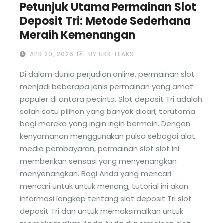
Petunjuk Utama Permainan Slot
Deposit Tri: Metode Sederhana
Meraih Kemenangan
APR 20, 2026
BY UKR-LEAKS
Di dalam dunia perjudian online, permainan slot
menjadi beberapa jenis permainan yang amat
populer di antara pecinta. Slot deposit Tri adalah
salah satu pilihan yang banyak dicari, terutama
bagi mereka yang ingin ingin bermain. Dengan
kenyamanan menggunakan pulsa sebagai alat
media pembayaran, permainan slot slot ini
memberikan sensasi yang menyenangkan
menyenangkan. Bagi Anda yang mencari
mencari untuk untuk menang, tutorial ini akan
informasi lengkap tentang slot deposit Tri slot
deposit Tri dan untuk memaksimalkan untuk