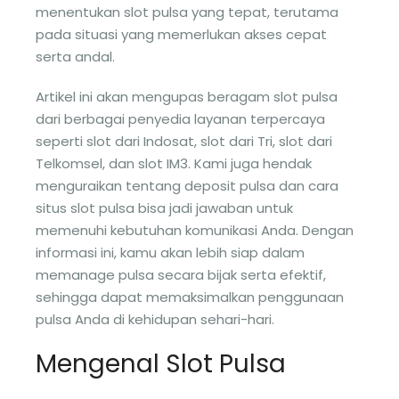
menentukan slot pulsa yang tepat, terutama
pada situasi yang memerlukan akses cepat
serta andal.
Artikel ini akan mengupas beragam slot pulsa
dari berbagai penyedia layanan terpercaya
seperti slot dari Indosat, slot dari Tri, slot dari
Telkomsel, dan slot IM3. Kami juga hendak
menguraikan tentang deposit pulsa dan cara
situs slot pulsa bisa jadi jawaban untuk
memenuhi kebutuhan komunikasi Anda. Dengan
informasi ini, kamu akan lebih siap dalam
memanage pulsa secara bijak serta efektif,
sehingga dapat memaksimalkan penggunaan
pulsa Anda di kehidupan sehari-hari.
Mengenal Slot Pulsa