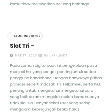
kamu tidak melewatkan peluang berharga.
GAMBLING BLOG
Slot Tri –
MAR 17, 2026
BY UKR-LEAKS
Pada zaman digital saat ini, pengelolaan pulsa
menjadi hal yang sangat penting untuk setiap
pengguna handphone. Dengan banyaknya pilihan
provider seperti Indosat, Tri, Telkomsel, serta IM3,
penting untuk mengetahui mengetahui cara
yang baik dalam mengelola saldo kamu supaya
tidak sia-sia. Banyak sekali user yang sering
mengalami kebingungan ketika harus