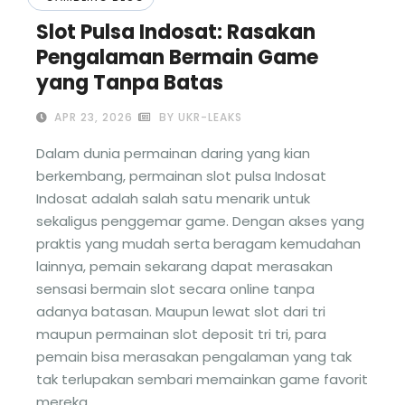
Slot Pulsa Indosat: Rasakan
Pengalaman Bermain Game
yang Tanpa Batas
APR 23, 2026
BY UKR-LEAKS
Dalam dunia permainan daring yang kian
berkembang, permainan slot pulsa Indosat
Indosat adalah salah satu menarik untuk
sekaligus penggemar game. Dengan akses yang
praktis yang mudah serta beragam kemudahan
lainnya, pemain sekarang dapat merasakan
sensasi bermain slot secara online tanpa
adanya batasan. Maupun lewat slot dari tri
maupun permainan slot deposit tri tri, para
pemain bisa merasakan pengalaman yang tak
tak terlupakan sembari memainkan game favorit
mereka.