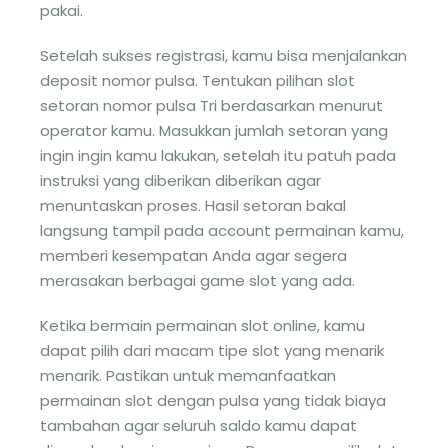
pakai.
Setelah sukses registrasi, kamu bisa menjalankan
deposit nomor pulsa. Tentukan pilihan slot
setoran nomor pulsa Tri berdasarkan menurut
operator kamu. Masukkan jumlah setoran yang
ingin ingin kamu lakukan, setelah itu patuh pada
instruksi yang diberikan diberikan agar
menuntaskan proses. Hasil setoran bakal
langsung tampil pada account permainan kamu,
memberi kesempatan Anda agar segera
merasakan berbagai game slot yang ada.
Ketika bermain permainan slot online, kamu
dapat pilih dari macam tipe slot yang menarik
menarik. Pastikan untuk memanfaatkan
permainan slot dengan pulsa yang tidak biaya
tambahan agar seluruh saldo kamu dapat