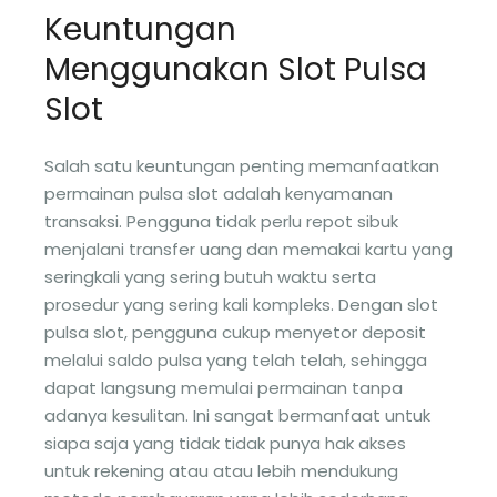
Keuntungan
Menggunakan Slot Pulsa
Slot
Salah satu keuntungan penting memanfaatkan
permainan pulsa slot adalah kenyamanan
transaksi. Pengguna tidak perlu repot sibuk
menjalani transfer uang dan memakai kartu yang
seringkali yang sering butuh waktu serta
prosedur yang sering kali kompleks. Dengan slot
pulsa slot, pengguna cukup menyetor deposit
melalui saldo pulsa yang telah telah, sehingga
dapat langsung memulai permainan tanpa
adanya kesulitan. Ini sangat bermanfaat untuk
siapa saja yang tidak tidak punya hak akses
untuk rekening atau atau lebih mendukung