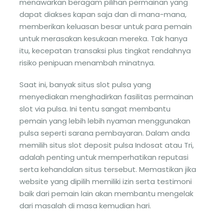
menawarkan beragam pilihan permainan yang
dapat diakses kapan saja dan di mana-mana,
memberikan keluasan besar untuk para pemain
untuk merasakan kesukaan mereka. Tak hanya
itu, kecepatan transaksi plus tingkat rendahnya
risiko penipuan menambah minatnya.
Saat ini, banyak situs slot pulsa yang
menyediakan menghadirkan fasilitas permainan
slot via pulsa. Ini tentu sangat membantu
pemain yang lebih lebih nyaman menggunakan
pulsa seperti sarana pembayaran. Dalam anda
memilih situs slot deposit pulsa Indosat atau Tri,
adalah penting untuk memperhatikan reputasi
serta kehandalan situs tersebut. Memastikan jika
website yang dipilih memiliki izin serta testimoni
baik dari pemain lain akan membantu mengelak
dari masalah di masa kemudian hari.