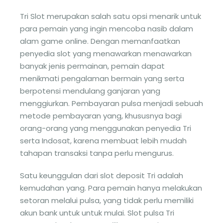
Tri Slot merupakan salah satu opsi menarik untuk
para pemain yang ingin mencoba nasib dalam
alam game online. Dengan memanfaatkan
penyedia slot yang menawarkan menawarkan
banyak jenis permainan, pemain dapat
menikmati pengalaman bermain yang serta
berpotensi mendulang ganjaran yang
menggiurkan. Pembayaran pulsa menjadi sebuah
metode pembayaran yang, khususnya bagi
orang-orang yang menggunakan penyedia Tri
serta Indosat, karena membuat lebih mudah
tahapan transaksi tanpa perlu mengurus.
Satu keunggulan dari slot deposit Tri adalah
kemudahan yang. Para pemain hanya melakukan
setoran melalui pulsa, yang tidak perlu memiliki
akun bank untuk untuk mulai. Slot pulsa Tri