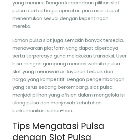
yang menarik. Dengan keberadaan pilihan slot
pulsa dari berbagai operator, para user dapat
menentukan sesuai dengan kepentingan
mereka.
Laman pulsa slot juga semakin banyak tersedia,
menawarkan platform yang dapat dipercaya
serta terpercaya guna melakukan transaksi. User
bisa dengan gampang mencari website pulsa
slot yang menawarkan layanan terbaik dan
harga yang kompetitif. Dengan pengembangan
yang terus sedang berkembang, slot pulsa
menjadi pilihan yang efisien dalam mengelola isi
ulang pulsa dan menjawab kebutuhan
berkomunikasi sehari-hari.
Tips Mengatasi Pulsa
dengan Slot Pulsa