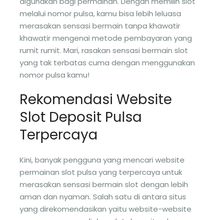
digunakan bagi permainan. Dengan memilih slot
melalui nomor pulsa, kamu bisa lebih leluasa
merasakan sensasi bermain tanpa khawatir
khawatir mengenai metode pembayaran yang
rumit rumit. Mari, rasakan sensasi bermain slot
yang tak terbatas cuma dengan menggunakan
nomor pulsa kamu!
Rekomendasi Website
Slot Deposit Pulsa
Terpercaya
Kini, banyak pengguna yang mencari website
permainan slot pulsa yang terpercaya untuk
merasakan sensasi bermain slot dengan lebih
aman dan nyaman. Salah satu di antara situs
yang direkomendasikan yaitu website-website