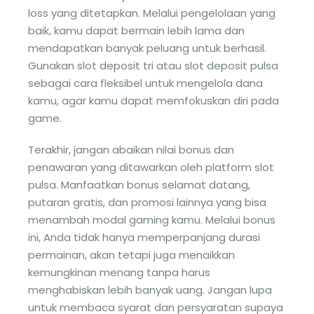
loss yang ditetapkan. Melalui pengelolaan yang
baik, kamu dapat bermain lebih lama dan
mendapatkan banyak peluang untuk berhasil.
Gunakan slot deposit tri atau slot deposit pulsa
sebagai cara fleksibel untuk mengelola dana
kamu, agar kamu dapat memfokuskan diri pada
game.
Terakhir, jangan abaikan nilai bonus dan
penawaran yang ditawarkan oleh platform slot
pulsa. Manfaatkan bonus selamat datang,
putaran gratis, dan promosi lainnya yang bisa
menambah modal gaming kamu. Melalui bonus
ini, Anda tidak hanya memperpanjang durasi
permainan, akan tetapi juga menaikkan
kemungkinan menang tanpa harus
menghabiskan lebih banyak uang. Jangan lupa
untuk membaca syarat dan persyaratan supaya