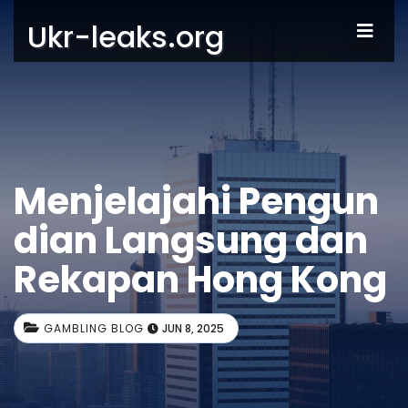
Ukr-leaks.org
Menjelajahi Pengun
dian Langsung dan
Rekapan Hong Kong
GAMBLING BLOG
JUN 8, 2025