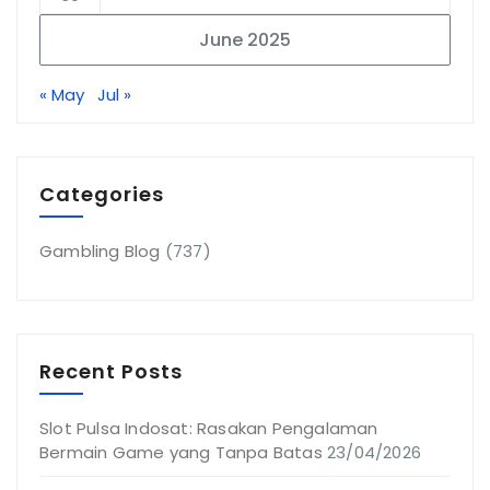
June 2025
« May
Jul »
Categories
Gambling Blog
(737)
Recent Posts
Slot Pulsa Indosat: Rasakan Pengalaman
Bermain Game yang Tanpa Batas
23/04/2026