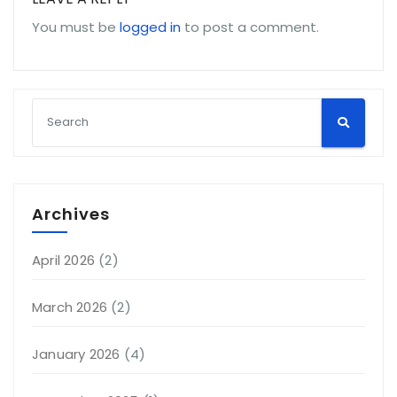
You must be
logged in
to post a comment.
Archives
April 2026
(2)
March 2026
(2)
January 2026
(4)