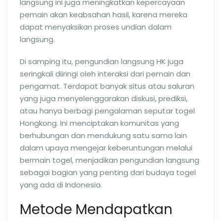
langsung ini juga meningkatkan kepercayaan
pemain akan keabsahan hasil, karena mereka
dapat menyaksikan proses undian dalam
langsung.
Di samping itu, pengundian langsung HK juga
seringkali diiringi oleh interaksi dari pemain dan
pengamat. Terdapat banyak situs atau saluran
yang juga menyelenggarakan diskusi, prediksi,
atau hanya berbagi pengalaman seputar togel
Hongkong. Ini menciptakan komunitas yang
berhubungan dan mendukung satu sama lain
dalam upaya mengejar keberuntungan melalui
bermain togel, menjadikan pengundian langsung
sebagai bagian yang penting dari budaya togel
yang ada di Indonesia.
Metode Mendapatkan