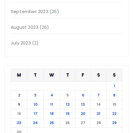
September 2023
(26)
August 2023
(26)
July 2023
(2)
M
T
W
T
F
S
S
1
2
3
4
5
6
7
8
9
10
11
12
13
14
15
16
17
18
19
20
21
22
23
24
25
26
27
28
29
30