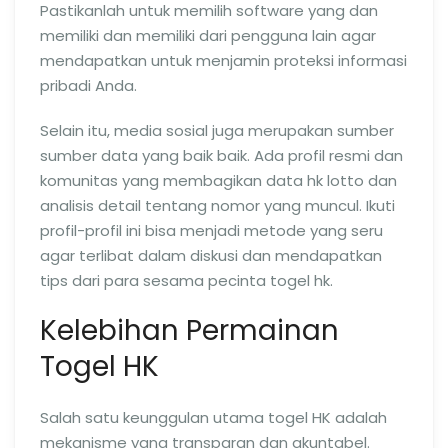
Pastikanlah untuk memilih software yang dan
memiliki dan memiliki dari pengguna lain agar
mendapatkan untuk menjamin proteksi informasi
pribadi Anda.
Selain itu, media sosial juga merupakan sumber
sumber data yang baik baik. Ada profil resmi dan
komunitas yang membagikan data hk lotto dan
analisis detail tentang nomor yang muncul. Ikuti
profil-profil ini bisa menjadi metode yang seru
agar terlibat dalam diskusi dan mendapatkan
tips dari para sesama pecinta togel hk.
Kelebihan Permainan
Togel HK
Salah satu keunggulan utama togel HK adalah
mekanisme yang transparan dan akuntabel.