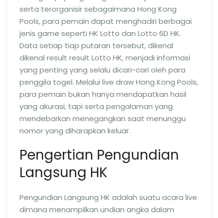
serta terorganisir sebagaimana Hong Kong
Pools, para pemain dapat menghadiri berbagai
jenis game seperti HK Lotto dan Lotto 6D HK.
Data setiap tiap putaran tersebut, dikenal
dikenal result result Lotto HK, menjadi informasi
yang penting yang selalu dicari-cari oleh para
penggila togel. Melalui live draw Hong Kong Pools,
para pemain bukan hanya mendapatkan hasil
yang akurasi, tapi serta pengalaman yang
mendebarkan menegangkan saat menunggu
nomor yang diharapkan keluar.
Pengertian Pengundian
Langsung HK
Pengundian Langsung HK adalah suatu acara live
dimana menampilkan undian angka dalam