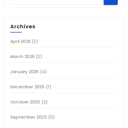
Archives
April 2026
(2)
March 2026
(2)
January 2026
(4)
December 2025
(1)
October 2025
(2)
September 2025
(5)