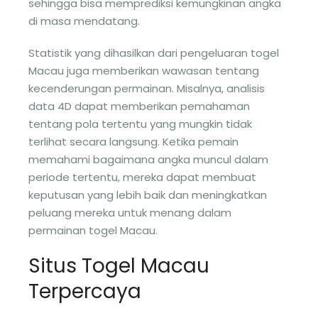
sehingga bisa memprediksi kemungkinan angka
di masa mendatang.
Statistik yang dihasilkan dari pengeluaran togel
Macau juga memberikan wawasan tentang
kecenderungan permainan. Misalnya, analisis
data 4D dapat memberikan pemahaman
tentang pola tertentu yang mungkin tidak
terlihat secara langsung. Ketika pemain
memahami bagaimana angka muncul dalam
periode tertentu, mereka dapat membuat
keputusan yang lebih baik dan meningkatkan
peluang mereka untuk menang dalam
permainan togel Macau.
Situs Togel Macau
Terpercaya