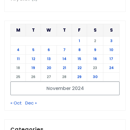
M
T
W
T
F
S
S
1
2
3
4
5
6
7
8
9
10
11
12
13
14
15
16
17
18
19
20
21
22
23
24
25
26
27
28
29
30
November 2024
« Oct
Dec »
Categories