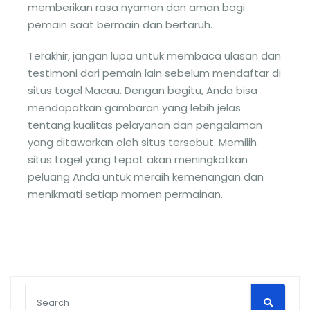
memberikan rasa nyaman dan aman bagi
pemain saat bermain dan bertaruh.
Terakhir, jangan lupa untuk membaca ulasan dan
testimoni dari pemain lain sebelum mendaftar di
situs togel Macau. Dengan begitu, Anda bisa
mendapatkan gambaran yang lebih jelas
tentang kualitas pelayanan dan pengalaman
yang ditawarkan oleh situs tersebut. Memilih
situs togel yang tepat akan meningkatkan
peluang Anda untuk meraih kemenangan dan
menikmati setiap momen permainan.