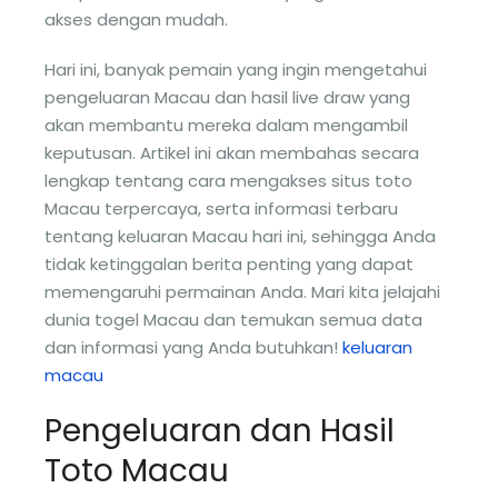
akses dengan mudah.
Hari ini, banyak pemain yang ingin mengetahui
pengeluaran Macau dan hasil live draw yang
akan membantu mereka dalam mengambil
keputusan. Artikel ini akan membahas secara
lengkap tentang cara mengakses situs toto
Macau terpercaya, serta informasi terbaru
tentang keluaran Macau hari ini, sehingga Anda
tidak ketinggalan berita penting yang dapat
memengaruhi permainan Anda. Mari kita jelajahi
dunia togel Macau dan temukan semua data
dan informasi yang Anda butuhkan!
keluaran
macau
Pengeluaran dan Hasil
Toto Macau