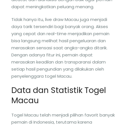
dapat meningkatkan peluang menang.
Tidak hanya itu, live draw Macau juga menjadi
daya tarik tersendiri bagi banyak orang. Akses
yang cepat dan real-time menjadikan pemain
bisa langsung melihat hasil pengeluaran dan
merasakan sensasi saat angka-angka ditarik.
Dengan adanya fitur ini, pemain dapat
merasakan keadilan dan transparansi dalam
setiap hasil pengundian yang dilakukan oleh
penyelenggara togel Macau.
Data dan Statistik Togel
Macau
Togel Macau telah menjadi pilihan favorit banyak
pemain di Indonesia, terutama karena