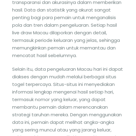
transparansi dan akurasinya dalam memberikan
hasil. Data dan statistik yang akurat sangat
penting bagi para pemain untuk menganalisis
pola dan tren dalam pengeluaran. Setiap hasil
live draw Macau dilaporkan dengan detail,
termasuk periode keluaran yang jelas, sehingga
memungkinkan pemain untuk memantau dan
mencatat hasil sebelumnya.
Selain itu, data pengeluaran Macau hari ini dapat
diakses dengan mudah melalui berbagai situs
togel terpercaya. Situs-situs ini menyediakan
informasi lengkap mengenai hasil setiap hari,
termasuk nomor yang keluar, yang dapat
membantu pemain dalam merencanakan
strategi taruhan mereka. Dengan menggunakan
data ini, pemain dapat melihat angka-angka
yang sering muncul atau yang jarang keluar,