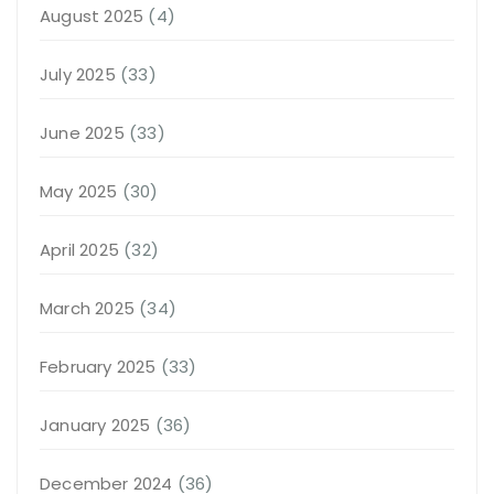
August 2025
(4)
July 2025
(33)
June 2025
(33)
May 2025
(30)
April 2025
(32)
March 2025
(34)
February 2025
(33)
January 2025
(36)
December 2024
(36)