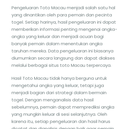
Pengeluaran Toto Macau menjadi salah satu hal
yang dinantikan oleh para pemain dan pecinta
togel. Setiap harinya, hasil pengeluaran ini dapat
memberikan informasi penting mengenai angka-
angka yang keluar dan menjadi acuan bagi
banyak pemain dalam menentukan angka
taruhan mereka. Data pengeluaran ini biasanya
diumumkan secara langsung dan dapat diakses
melalui berbagai situs toto Macau terpercaya.
Hasil Toto Macau tidak hanya berguna untuk
mengetahui angka yang keluar, tetapi juga
menjadi bagian dari strategi dalam bermain
togel. Dengan menganalisis data hasil
sebelumnya, pemain dapat memprediksi angka
yang mungkin keluar di sesi selanjutnya. Oleh
karena itu, setiap pengeluaran dan hasil harus
dicatat dan dianalisis dengan baik agar pemain