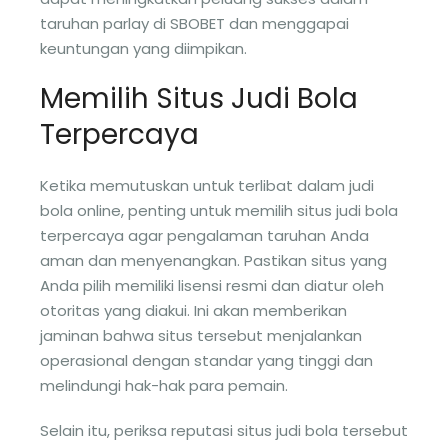
taruhan parlay di SBOBET dan menggapai
keuntungan yang diimpikan.
Memilih Situs Judi Bola
Terpercaya
Ketika memutuskan untuk terlibat dalam judi
bola online, penting untuk memilih situs judi bola
terpercaya agar pengalaman taruhan Anda
aman dan menyenangkan. Pastikan situs yang
Anda pilih memiliki lisensi resmi dan diatur oleh
otoritas yang diakui. Ini akan memberikan
jaminan bahwa situs tersebut menjalankan
operasional dengan standar yang tinggi dan
melindungi hak-hak para pemain.
Selain itu, periksa reputasi situs judi bola tersebut