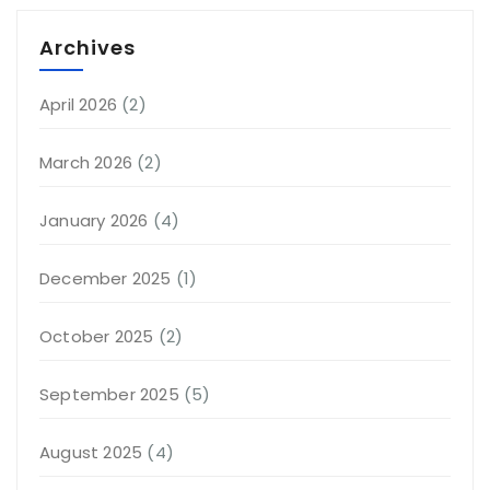
Archives
April 2026
(2)
March 2026
(2)
January 2026
(4)
December 2025
(1)
October 2025
(2)
September 2025
(5)
August 2025
(4)