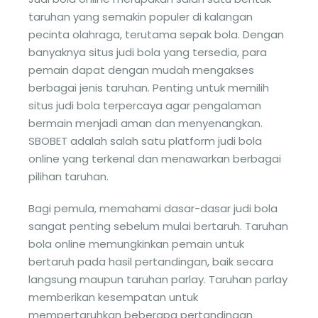
taruhan yang semakin populer di kalangan
pecinta olahraga, terutama sepak bola. Dengan
banyaknya situs judi bola yang tersedia, para
pemain dapat dengan mudah mengakses
berbagai jenis taruhan. Penting untuk memilih
situs judi bola terpercaya agar pengalaman
bermain menjadi aman dan menyenangkan.
SBOBET adalah salah satu platform judi bola
online yang terkenal dan menawarkan berbagai
pilihan taruhan.
Bagi pemula, memahami dasar-dasar judi bola
sangat penting sebelum mulai bertaruh. Taruhan
bola online memungkinkan pemain untuk
bertaruh pada hasil pertandingan, baik secara
langsung maupun taruhan parlay. Taruhan parlay
memberikan kesempatan untuk
mempertaruhkan beberapa pertandingan