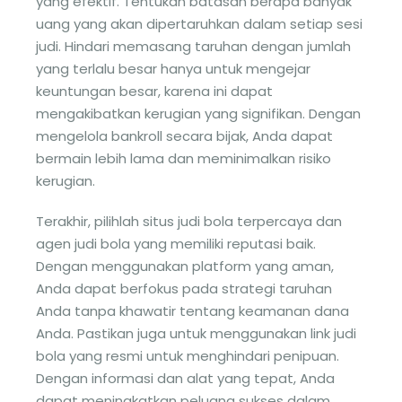
yang efektif. Tentukan batasan berapa banyak
uang yang akan dipertaruhkan dalam setiap sesi
judi. Hindari memasang taruhan dengan jumlah
yang terlalu besar hanya untuk mengejar
keuntungan besar, karena ini dapat
mengakibatkan kerugian yang signifikan. Dengan
mengelola bankroll secara bijak, Anda dapat
bermain lebih lama dan meminimalkan risiko
kerugian.
Terakhir, pilihlah situs judi bola terpercaya dan
agen judi bola yang memiliki reputasi baik.
Dengan menggunakan platform yang aman,
Anda dapat berfokus pada strategi taruhan
Anda tanpa khawatir tentang keamanan dana
Anda. Pastikan juga untuk menggunakan link judi
bola yang resmi untuk menghindari penipuan.
Dengan informasi dan alat yang tepat, Anda
dapat meningkatkan peluang sukses dalam