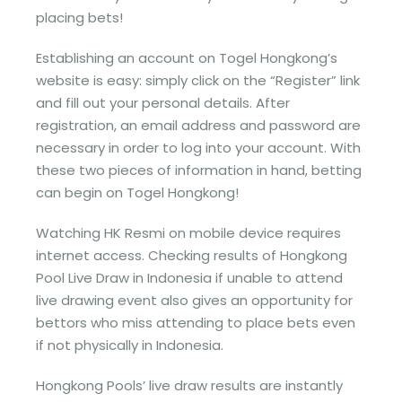
placing bets!
Establishing an account on Togel Hongkong’s
website is easy: simply click on the “Register” link
and fill out your personal details. After
registration, an email address and password are
necessary in order to log into your account. With
these two pieces of information in hand, betting
can begin on Togel Hongkong!
Watching HK Resmi on mobile device requires
internet access. Checking results of Hongkong
Pool Live Draw in Indonesia if unable to attend
live drawing event also gives an opportunity for
bettors who miss attending to place bets even
if not physically in Indonesia.
Hongkong Pools’ live draw results are instantly