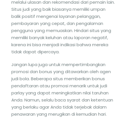
melalui ulasan dan rekomendasi dari pemain lain.
Situs judi yang baik biasanya memiliki umpan
balik positif mengenai layanan pelanggan,
pembayaran yang cepat, dan pengalaman
pengguna yang memuaskan. Hindari situs yang
memiliki banyak keluhan atau laporan negatif,
karena ini bisa menjadi indikasi bahwa mereka
tidak dapat dipercaya.
Jangan lupa juga untuk mempertimbangkan
promosi dan bonus yang ditawarkan oleh agen
judi bola. Beberapa situs memberikan bonus
pendaftaran atau promosi menarik untuk judi
parlay yang dapat meningkatkan nilai taruhan
Anda. Namun, selalu baca syarat dan ketentuan
yang berlaku agar Anda tidak terjebak dalam
penawaran yang merugikan di kemudian hari.